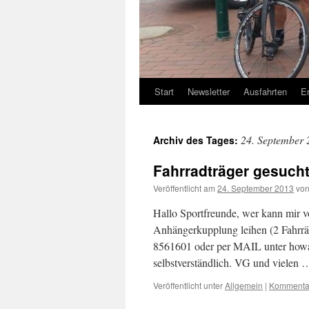
Start
Newsletter
Ausfahrten
E
24. September 
Archiv des Tages:
Fahrradträger gesuch
Veröffentlicht am
24. September 2013
vo
Hallo Sportfreunde, wer kann mir v
Anhängerkupplung leihen (2 Fahrräd
8561601 oder per MAIL unter howar
selbstverständlich. VG und vielen
Veröffentlicht unter
Allgemein
|
Kommentar