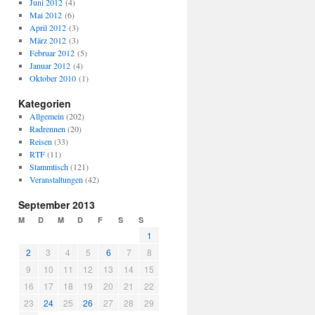
Juni 2012
(4)
Mai 2012
(6)
April 2012
(3)
März 2012
(3)
Februar 2012
(5)
Januar 2012
(4)
Oktober 2010
(1)
Kategorien
Allgemein
(202)
Radrennen
(20)
Reisen
(33)
RTF
(11)
Stammtisch
(121)
Veranstaltungen
(42)
September 2013
M
D
M
D
F
S
S
1
2
3
4
5
6
7
8
9
10
11
12
13
14
15
16
17
18
19
20
21
22
23
24
25
26
27
28
29