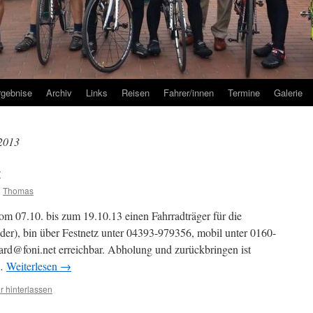
rgebnise
Archiv
Links
Reisen
Fahrer/innen
Termine
Galerie
2013
t
n
Thomas
om 07.10. bis zum 19.10.13 einen Fahrradträger für die
er), bin über Festnetz unter 04393-979356, mobil unter 0160-
d@foni.net erreichbar. Abholung und zurückbringen ist
 …
Weiterlesen
→
 hinterlassen