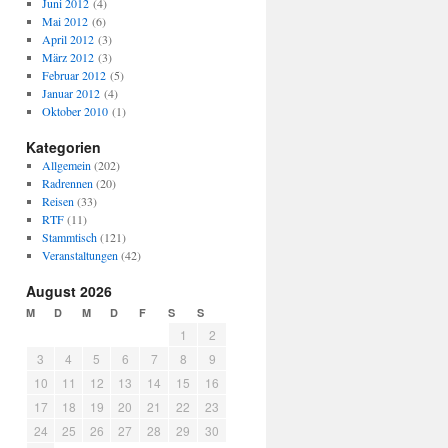
Juni 2012
(4)
Mai 2012
(6)
April 2012
(3)
März 2012
(3)
Februar 2012
(5)
Januar 2012
(4)
Oktober 2010
(1)
Kategorien
Allgemein
(202)
Radrennen
(20)
Reisen
(33)
RTF
(11)
Stammtisch
(121)
Veranstaltungen
(42)
August 2026
M
D
M
D
F
S
S
1
2
3
4
5
6
7
8
9
10
11
12
13
14
15
16
17
18
19
20
21
22
23
24
25
26
27
28
29
30