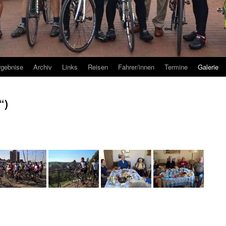
rgebnise
Archiv
Links
Reisen
Fahrer/innen
Termine
Galerie
“)