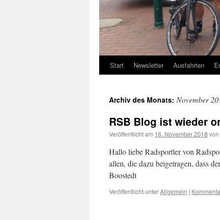
Start
Newsletter
Ausfahrten
E
November 20
Archiv des Monats:
RSB Blog ist wieder o
Veröffentlicht am
16. November 2018
von
Hallo liebe Radsportler von Radspor
allen, die dazu beigetragen, dass d
Boostedt
Veröffentlicht unter
Allgemein
|
Kommentar