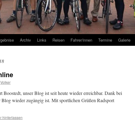
rgebnise
Archiv
Links
Reisen
Fahrer/innen
Termine
Galerie
18
nline
Volker
t Boostedt, unser Blog ist seit heute wieder erreichbar. Dank bei
er Blog wieder zugängig ist. Mit sportlichen Grüßen Radsport
 hinterlassen